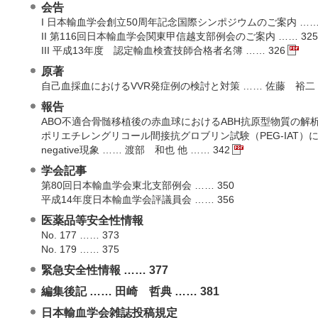
会告
I 日本輸血学会創立50周年記念国際シンポジウムのご案内 …… 
II 第116回日本輸血学会関東甲信越支部例会のご案内 …… 325
III 平成13年度 認定輸血検査技師合格者名簿 …… 326
原著
自己血採血におけるVVR発症例の検討と対策 …… 佐藤 裕二 他
報告
ABO不適合骨髄移植後の赤血球におけるABH抗原型物質の解析 …
ポリエチレングリコール間接抗グロブリン試験（PEG-IAT）に
negative現象 …… 渡部 和也 他 …… 342
学会記事
第80回日本輸血学会東北支部例会 …… 350
平成14年度日本輸血学会評議員会 …… 356
医薬品等安全性情報
No. 177 …… 373
No. 179 …… 375
緊急安全性情報 …… 377
編集後記 …… 田崎 哲典 …… 381
日本輸血学会雑誌投稿規定