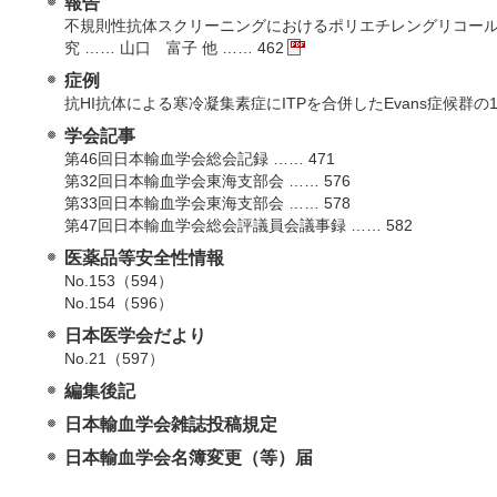
報告
不規則性抗体スクリーニングにおけるポリエチレングリコー
究 …… 山口 富子 他 …… 462
症例
抗HI抗体による寒冷凝集素症にITPを合併したEvans症候群の1例
学会記事
第46回日本輸血学会総会記録 …… 471
第32回日本輸血学会東海支部会 …… 576
第33回日本輸血学会東海支部会 …… 578
第47回日本輸血学会総会評議員会議事録 …… 582
医薬品等安全性情報
No.153（594）
No.154（596）
日本医学会だより
No.21（597）
編集後記
日本輸血学会雑誌投稿規定
日本輸血学会名簿変更（等）届