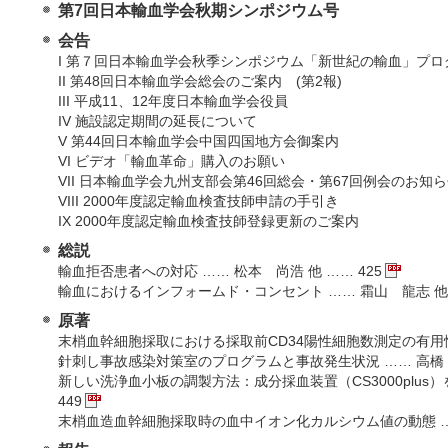
第7回日本輸血学会秋期シンポジウム号
会告
I 第７回日本輸血学会秋季シンポジウム「新世紀の輸血」プ
II 第48回日本輸血学会総会のご案内 (第2報)
III 平成11、12年度日本輸血学会役員
IV 施設認定期間の延長について
V 第44回日本輸血学会中国四国地方会御案内
VI ビデオ「輸血革命」購入のお願い
VII 日本輸血学会九州支部会第46回総会・第67回例会のお知
VIII 2000年度認定輸血検査技師申請の手引き
IX 2000年度認定輸血検査技師登録更新のご案内
総説
輸血拒否患者への対応 …… 松本 尚浩 他 …… 425
輸血におけるインフォームド・コンセント …… 霜山 龍志 他 …
原著
末梢血幹細胞採取における採取前CD34陽性細胞数測定の有用性 …
針刺し事故感染対策室のプログラムと事故発生状況 …… 高橋 陽
新しい洗浄血小板の調製方法：成分採血装置（CS3000plus
449
末梢血造血幹細胞採取時の血中イオン化カルシウム値の動態 …… 