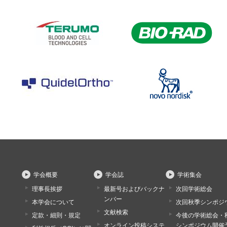
学会概要
学会誌
学術集会
理事長挨拶
最新号およびバックナ
次回学術総会
ンバー
本学会について
次回秋季シンポジ
文献検索
定款・細則・規定
今後の学術総会・
オンライン投稿システ
シンポジウム開催