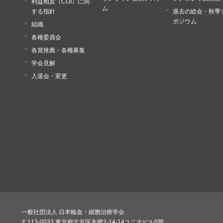
利益相反（COI）に関
ム
する指針
過去の総会・秋季
ポジウム
組織
各種委員会
各賞推薦・各種募集
学会見解
入退会・変更
一般社団法人 日本輸血・細胞治療学会
〒113-0033 東京都文京区本郷2-14-14ユニテビル5階