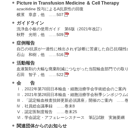
Picture in Transfusion Medicine ＆ Cell Therapy
azacitidine 投与によるA抗原性の回復
横濱 章彦，他 ……507
ガイドライン
洗浄血小板の使用ガイド 第6版（2021年改訂）
秋野 光明，他 ……509
症例報告
自己のI抗原が一過性に検出されず診断に苦慮した自己抗I陽性
石山 和樹，他 ……516
活動報告
血液製剤の大幅な廃棄削減につながった当院輸血部門での取
石田 智子，他 ……522
会 告
Ⅰ．2022年第70回日本輸血・細胞治療学会学術総会のご案内
Ⅱ．2021年第28回日本輸血・細胞治療学会秋季シンポジウム
Ⅲ．「認定輸血検査技師更新必須講座」開催のご案内 ……巻
Ⅳ．社員総会議事録 ……巻末8
Ⅴ．認定医制度報告 ……巻末25
Ⅵ．学会認定・アフェレーシスナース 筆記試験 実施要綱 
関連団体からのお知らせ