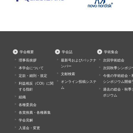
学会概要
学会誌
学術集会
理事長挨拶
最新号およびバックナ
次回学術総会
ンバー
本学会について
次回秋季シンポジ
文献検索
定款・細則・規定
今後の学術総会・
オンライン投稿システ
シンポジウム開催
利益相反（COI）に関
ム
する指針
過去の総会・秋季
ポジウム
組織
各種委員会
各賞推薦・各種募集
学会見解
入退会・変更