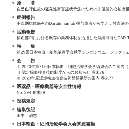
原 著
自己血貯血後の遅発性有害症状予測のための非侵襲的心拍出量
症例報告
不規則抗体保有のDaratumumab 投与患者から学ぶ，酵素法の
活動報告
輸血部門における既存の業務体制を活用した持続可能なCAR-T
特 集
第29回日本輸血・細胞治療学会秋季シンポジウム プログラム
会 告
Ⅰ 2023年第71回日本輸血・細胞治療学会学術総会のご案内（第
Ⅱ 認定輸血検査技師制度からのお知らせ 巻末76
Ⅲ 2023年度認定輸血検査技師登録更新の案内 巻末77
医薬品・医療機器等安全性情報
No. 394 巻末89
投稿規定
編集後記
田中 朝志
日本輸血・細胞治療学会入会関連書類