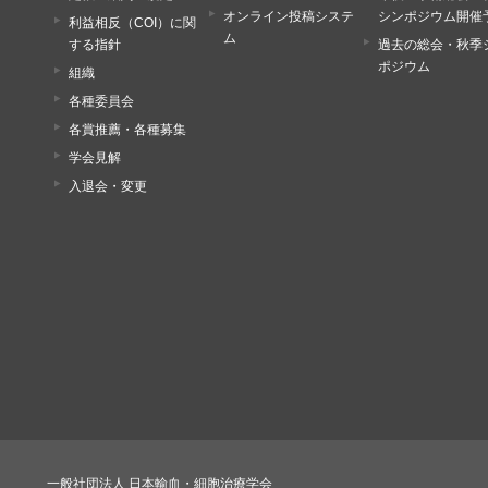
オンライン投稿システ
シンポジウム開催
利益相反（COI）に関
ム
する指針
過去の総会・秋季
ポジウム
組織
各種委員会
各賞推薦・各種募集
学会見解
入退会・変更
一般社団法人 日本輸血・細胞治療学会