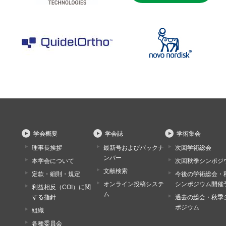
学会概要
学会誌
学術集会
理事長挨拶
最新号およびバックナ
次回学術総会
ンバー
本学会について
次回秋季シンポジ
文献検索
定款・細則・規定
今後の学術総会・
オンライン投稿システ
シンポジウム開催
利益相反（COI）に関
ム
する指針
過去の総会・秋季
ポジウム
組織
各種委員会