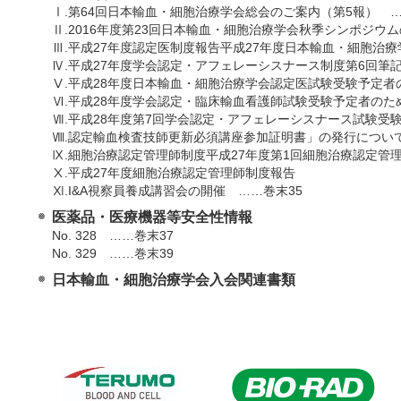
Ⅰ.第64回日本輸血・細胞治療学会総会のご案内（第5報） 
Ⅱ.2016年度第23回日本輸血・細胞治療学会秋季シンポジウ
Ⅲ.平成27年度認定医制度報告平成27年度日本輸血・細胞治
Ⅳ.平成27年度学会認定・アフェレーシスナース制度第6回筆
Ⅴ.平成28年度日本輸血・細胞治療学会認定医試験受験予定者
Ⅵ.平成28年度学会認定・臨床輸血看護師試験受験予定者のた
Ⅶ.平成28年度第7回学会認定・アフェレーシスナース試験受
Ⅷ.認定輸血検査技師更新必須講座参加証明書」の発行について
Ⅸ.細胞治療認定管理師制度平成27年度第1回細胞治療認定管
Ⅹ.平成27年度細胞治療認定管理師制度報告
Ⅺ.I&A視察員養成講習会の開催 ……巻末35
医薬品・医療機器等安全性情報
No. 328 ……巻末37
No. 329 ……巻末39
日本輸血・細胞治療学会入会関連書類