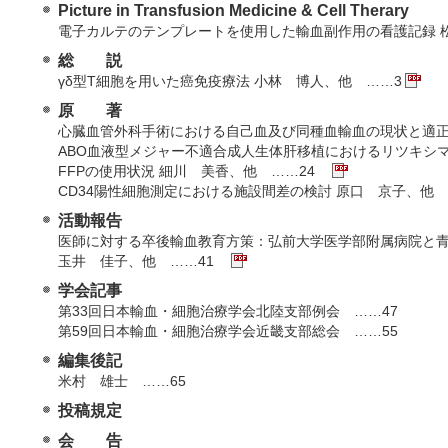
Picture in Transfusion Medicine & Cell Therary
電子カルテのテンプレートを使用した輸血副作用の看護記録 
総 説
γδ型T細胞を用いた癌免疫療法 小林 博人、他 ……3
原 著
心臓血管外科手術における自己血及び同種血輸血の現状と適
ABO血液型メジャー不適合成人生体肝移植におけるリツキシ
FFPの使用状況 細川 美香、他 ……24
CD34陽性細胞測定における施設間差の検討 原口 京子、他
活動報告
医師に対する卒後輸血教育方策：弘前大学医学部附属病院と
玉井 佳子、他 ……41
学会記事
第33回日本輸血・細胞治療学会北陸支部例会 ……47
第59回日本輸血・細胞治療学会近畿支部総会 ……55
編集後記
米村 雄士 ……65
投稿規定
会 告