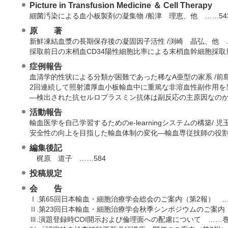
Picture in Transfusion Medicine ＆ Cell Therapy
細菌汚染による血小板製剤の凝集物 /船津 理恵、他 ……5
原 著
新鮮凍結血漿の長期保存後の凝固因子活性 /渕崎 晶弘、他 
採取前日の末梢血CD34陽性細胞比率による末梢血幹細胞採取
症例報告
血清学的性状による分類が困難であった稀なA亜型の家系 /前
2回連続して照射濃厚血小板輸血中に重篤な非溶血性副作用を
―検出された抗セルロプラスミン抗体は副反応の主原因なのか
活動報告
輸血医学を自己学習するためのe-learningシステムの構築/
安全性の向上を目指した輸血体制の変化―輸血専従技師の役割
編集後記
梶原 道子 ……584
投稿規定
会 告
Ⅰ.第65回日本輸血・細胞治療学会総会のご案内（第2報） …
Ⅱ.第23回日本輸血・細胞治療学会秋季シンポジウムのご案内
Ⅲ.演題登録時COI開示および倫理面への配慮について ……巻