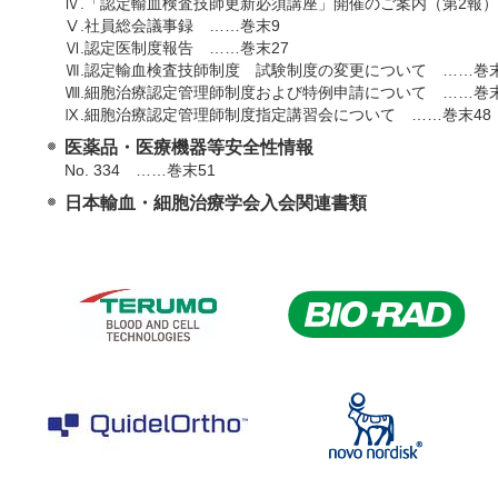
Ⅳ.「認定輸血検査技師更新必須講座」開催のご案内（第2報）
Ⅴ.社員総会議事録 ……巻末9
Ⅵ.認定医制度報告 ……巻末27
Ⅶ.認定輸血検査技師制度 試験制度の変更について ……巻末
Ⅷ.細胞治療認定管理師制度および特例申請について ……巻末
Ⅸ.細胞治療認定管理師制度指定講習会について ……巻末48
医薬品・医療機器等安全性情報
No. 334 ……巻末51
日本輸血・細胞治療学会入会関連書類