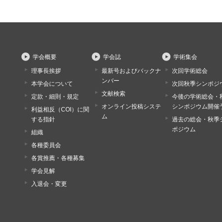
学会概要
学会誌
学術集会
理事長挨拶
最新号およびバックナ
次回学術総会
ンバー
本学会について
次回秋季シンポジ
文献検索
定款・細則・規定
今後の学術総会・
オンライン投稿システ
シンポジウム開催
利益相反（COI）に関
ム
する指針
過去の総会・秋季
ポジウム
組織
各種委員会
各賞推薦・各種募集
学会見解
入退会・変更