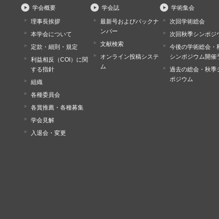
学会概要
学会誌
学術集会
理事長挨拶
最新号およびバックナ
次回学術総会
ンバー
本学会について
次回秋季シンポジ
文献検索
定款・細則・規定
今後の学術総会・
オンライン投稿システ
シンポジウム開催
利益相反（COI）に関
ム
する指針
過去の総会・秋季
ポジウム
組織
各種委員会
各賞推薦・各種募集
学会見解
入退会・変更