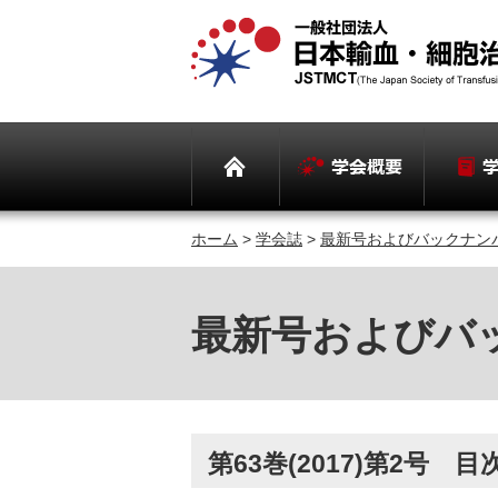
ホーム
>
学会誌
>
最新号およびバックナン
最新号およびバ
第63巻(2017)第2号 目