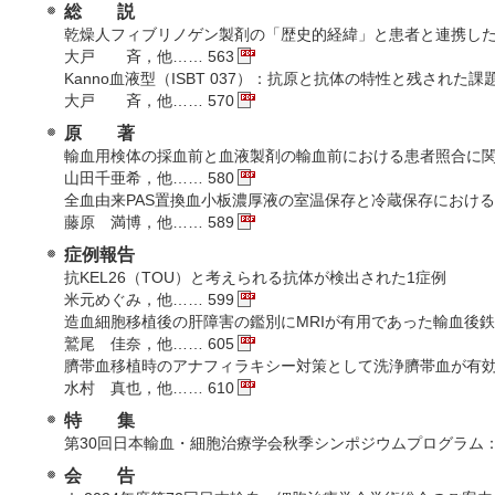
総 説
乾燥人フィブリノゲン製剤の「歴史的経緯」と患者と連携し
大戸 斉，他…… 563
Kanno血液型（ISBT 037）：抗原と抗体の特性と残された課
大戸 斉，他…… 570
原 著
輸血用検体の採血前と血液製剤の輸血前における患者照合に
山田千亜希，他…… 580
全血由来PAS置換血小板濃厚液の室温保存と冷蔵保存におけ
藤原 満博，他…… 589
症例報告
抗KEL26（TOU）と考えられる抗体が検出された1症例
米元めぐみ，他…… 599
造血細胞移植後の肝障害の鑑別にMRIが有用であった輸血後鉄
鷲尾 佳奈，他…… 605
臍帯血移植時のアナフィラキシー対策として洗浄臍帯血が有効
水村 真也，他…… 610
特 集
第30回日本輸血・細胞治療学会秋季シンポジウムプログラム：
会 告