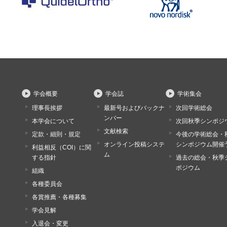
学会概要
学会誌
学術集会
理事長挨拶
最新号およびバックナ
次回学術総会
ンバー
本学会について
次回秋季シンポジ
文献検索
定款・細則・規定
今後の学術総会・
オンライン投稿システ
シンポジウム開催
利益相反（COI）に関
ム
する指針
過去の総会・秋季
ポジウム
組織
各種委員会
各賞推薦・各種募集
学会見解
入退会・変更