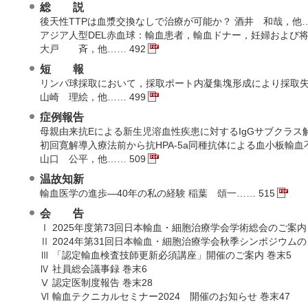
総 説
後天性TTPは血漿交換なしで治療が可能か？ 酒井 和哉，他……
アジア人型DEL赤血球：輸血患者，輸血ドナー，妊婦および
大戸 斉，他…… 492
短 報
リンパ球採取において，採取ポート内凝集塊形成により採取失
山崎 理絵，他…… 499
症例報告
母親由来抗Eによる新生児溶血性疾患に対するIgGサブクラス解
初回寛解導入療法前から抗HPA-5a同種抗体による血小板輸
山口 公平，他…… 509
温故知新
輸血医学の進歩―40年の私の経験 稲葉 頌一…… 515
会 告
Ⅰ 2025年度第73回日本輸血・細胞治療学会学術総会のご案内（
Ⅱ 2024年第31回日本輸血・細胞治療学会秋季シンポジウムの
Ⅲ 「認定輸血検査技師更新必須講座」開催のご案内 巻末5
Ⅳ 社員総会議事録 巻末6
Ⅴ 認定医制度報告 巻末28
Ⅵ 輸血テクニカルセミナー2024 開催のお知らせ 巻末47