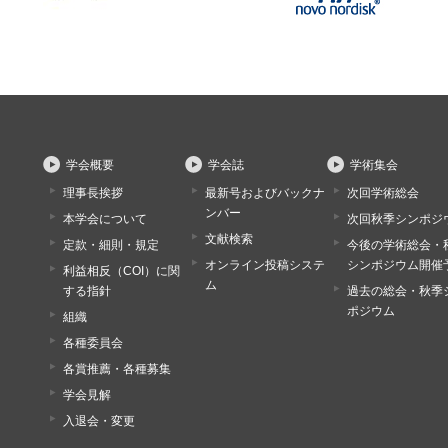
学会概要
学会誌
学術集会
理事長挨拶
最新号およびバックナ
次回学術総会
ンバー
本学会について
次回秋季シンポジ
文献検索
定款・細則・規定
今後の学術総会・
オンライン投稿システ
シンポジウム開催
利益相反（COI）に関
ム
する指針
過去の総会・秋季
ポジウム
組織
各種委員会
各賞推薦・各種募集
学会見解
入退会・変更