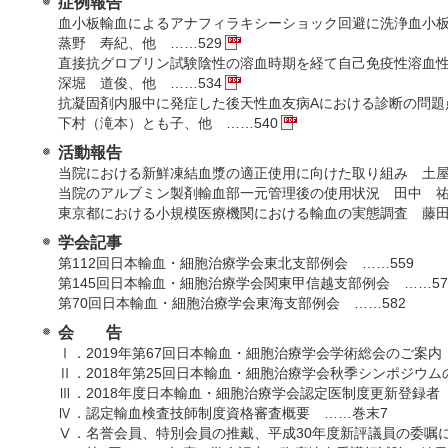
症例報告
血小板輸血によるアナフィラキシーショック回避に洗浄血小
蒸野 寿紀、他 ……529
直接抗グロブリン試験陰性の溶血時期を経て自己免疫性溶血
深堀 道俊、他 ……534
抗凝固剤内服中に発症した後天性血友病Aにおける診断の問
下村（滝本）とも子、他 ……540
活動報告
当院における新鮮凍結血漿の適正使用に向けた取り組み 土屋
当院のアルブミン製剤輸血部一元管理後の使用状況 田中 祐
東京都における小規模医療機関における輸血の実態調査 藤田
学会記事
第112回日本輸血・細胞治療学会東北支部例会 ……559
第145回日本輸血・細胞治療学会関東甲信越支部例会 ……57
第70回日本輸血・細胞治療学会東海支部例会 ……582
会 告
Ⅰ．2019年第67回日本輸血・細胞治療学会学術総会のご案内
Ⅱ．2018年第25回日本輸血・細胞治療学会秋季シンポジウム
Ⅲ．2018年度日本輸血・細胞治療学会認定医制度更新登録者
Ⅳ．認定輸血検査技師制度資格審査概要 ……巻末7
Ⅴ．名誉会員、特別会員の推戴、平成30年度新評議員の委嘱