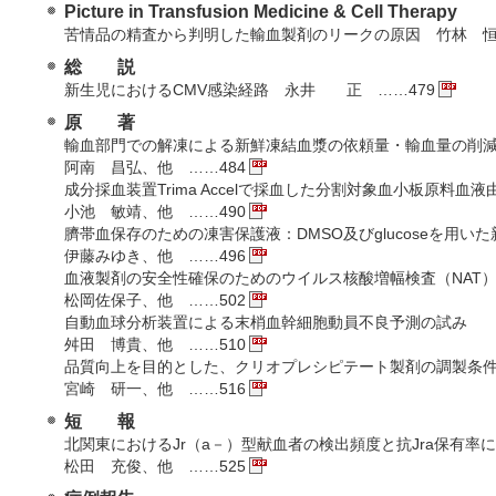
Picture in Transfusion Medicine & Cell Therapy
苦情品の精査から判明した輸血製剤のリークの原因 竹林 恒
総 説
新生児におけるCMV感染経路 永井 正 ……479
原 著
輸血部門での解凍による新鮮凍結血漿の依頼量・輸血量の
阿南 昌弘、他 ……484
成分採血装置Trima Accelで採血した分割対象血小板原料
小池 敏靖、他 ……490
臍帯血保存のための凍害保護液：DMSO及びglucoseを用
伊藤みゆき、他 ……496
血液製剤の安全性確保のためのウイルス核酸増幅検査（NA
松岡佐保子、他 ……502
自動血球分析装置による末梢血幹細胞動員不良予測の試み
舛田 博貴、他 ……510
品質向上を目的とした、クリオプレシピテート製剤の調製
宮崎 研一、他 ……516
短 報
北関東におけるJr（a－）型献血者の検出頻度と抗Jra保有
松田 充俊、他 ……525